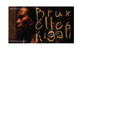
En novembre 2009, la Cour d’Assises de
Bruxelles, jugeait Ephrem Nkezabera,
banquier et dirigeant des milices
extrémistes hutu interahamwe, fer de lance
du génocide des Tutsi et du massacre des
opposants politiques Hutu au Rwanda en
1994. Le procès s’est déroulé par défaut et
exceptionnellement les débats ont pu être
filmés. A la lumière de ceux-ci, des rescapés
et proches de victimes s’expriment sur leur
ressenti 15 ans après le génocide, avec ces
questions : au- delà de la souffrance qui ne
s’éteindra jamais, le deuil est-il possible ? Et