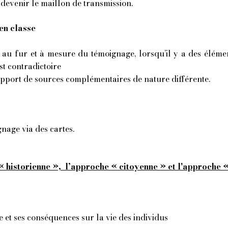
f devenir le maillon de transmission.
 en classe
 au fur et à mesure du témoignage, lorsqu’il y a des élém
est contradictoire
pport de sources complémentaires de nature différente.
gnage via des cartes.
 historienne », l’approche « citoyenne » et l'approche «
ue et ses conséquences sur la vie des individus