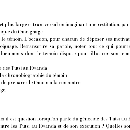
et plus large et transversal en imaginant une restitution, par
orique du témoignage
r le témoin. L’occasion, pour chacun de déposer ses
motivati
moignage. Retranscrire sa parole, noter tout ce qui pourr
s documents dont le témoin dispose pour illustrer son te
de des Tutsi au Rwanda
et la chronobiographie du témoin
in de préparer le témoin à la rencontre
ge.
 quoi il est question lorsqu’on parle du génocide des Tutsi a
tre les Tutsi au Rwanda et de son exécution ? Quelles sont le