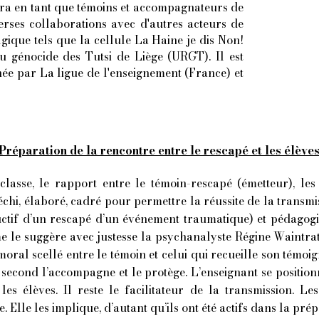
ra en tant que témoins et accompagnateurs de
verses collaborations avec d'autres acteurs de
gique tels que la cellule La Haine je dis Non!
u génocide des Tutsi de Liège (URGT). Il est
e par La ligue de l'enseignement (France) et
Préparation de la rencontre entre le rescapé et les élève
sse, le rapport entre le témoin-rescapé (émetteur), les é
léchi, élaboré, cadré pour permettre la réussite de la transm
uctif d’un rescapé d’un événement traumatique) et pédag
le suggère avec justesse la psychanalyste Régine Waintrat
moral scellé entre le témoin et celui qui recueille son tém
second l’accompagne et le protège. L’enseignant se positionn
es élèves. Il reste le facilitateur de la transmission. Les 
 Elle les implique, d’autant qu’ils ont été actifs dans la pre